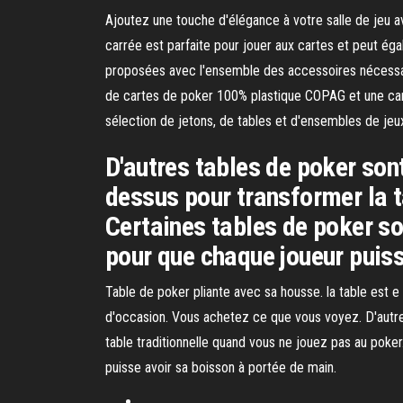
Ajoutez une touche d'élégance à votre salle de jeu av
carrée est parfaite pour jouer aux cartes et peut éga
proposées avec l'ensemble des accessoires nécessaire
de cartes de poker 100% plastique COPAG et une car
sélection de jetons, de tables et d'ensembles de je
D'autres tables de poker sont
dessus pour transformer la t
Certaines tables de poker so
pour que chaque joueur puiss
Table de poker pliante avec sa housse. la table est e
d'occasion. Vous achetez ce que vous voyez. D'autres
table traditionnelle quand vous ne jouez pas au poke
puisse avoir sa boisson à portée de main.