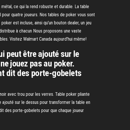
 métal, ce qui la rend robuste et durable. La table
al pour quatre joueurs. Nos tables de poker vous sont
ker est incluse, ainsi qu'un bouton dealer, un jeu
distribue à chacun Nous proposons une vaste
ables. Visitez Walmart Canada aujourd'hui même!
i peut être ajouté sur le
 ne jouez pas au poker.
nt dit des porte-gobelets
oir avec trou pour les verres. Table poker pliante
 ajouté sur le dessus pour transformer la table en
 dit des porte-gobelets pour que chaque joueur