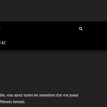
F
 AZ
e, vous aurez toutes les sensations d’un vrai joueur
ifférents formats.