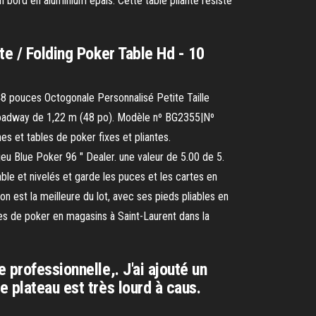
bord en aluminium épais. Cette table pliante résiste
te / Folding Poker Table Hd - 10
8 pouces Octogonale Personnalisé Petite Taille
Broadway de 1,22 m (48 po). Modèle nº BG2355|Nº
s et tables de poker fixes et pliantes.
eu Blue Poker 96 ″ Dealer. une valeur de 5.00 de 5.
ble et nivelés et garde les puces et les cartes en
 est la meilleure du lot, avec ses pieds pliables en
les de poker en magasins à Saint-Laurent dans la
 professionnelle,. J'ai ajouté un
e plateau est très lourd à caus.