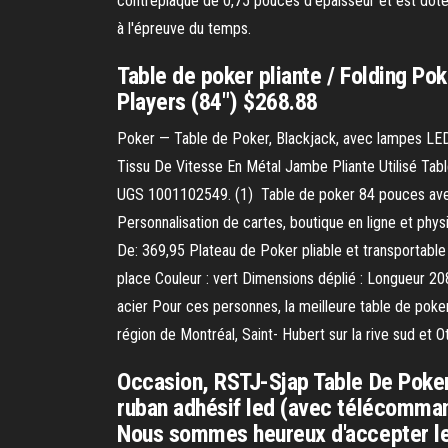
contreplaqué de 0,75 pouces d'épaisseur et est doté
à l'épreuve du temps.
Table de poker pliante / Folding Pok
Players (84") $268.88
Poker — Table de Poker, Blackjack, avec lampes LED
Tissu De Vitesse En Métal Jambe Pliante Utilisé Ta
UGS 1001102549. (1) Table de poker 84 pouces avec pa
Personnalisation de cartes, boutique en ligne et phy
De: 369,95 Plateau de Poker pliable et transportable
place Couleur : vert Dimensions déplié : Longueur 208
acier Pour ces personnes, la meilleure table de poke
région de Montréal, Saint- Hubert sur la rive sud et O
Occasion, RSTJ-Sjap Table De Poker P
ruban adhésif led (avec télécommande
Nous sommes heureux d'accepter l