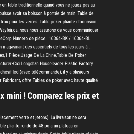
e en table traditionnelle quand vous ne jouez pas au
puisse avoir sa boisson à portée de main. Table de
trou pour les verres. Table poker pliante d'occasion.
 Wayfair.ca, nous nous assurons de vous communiquer
OnlineCorp Numéro de pièce : 16364-BK / 16364-BL.
 magasinant des essentiels de tous les jours à …
ces,1 Pièce,Usage De La Chine,Table De Poker
turer-Cixi Longshan Houseleader Plastic Factory
adhésif led (avec télécommande), il y a plusieurs
 Fabricant, offre Tables de poker avec haute qualité.
x mini ! Comparez les prix et
lacement verre et jetons). La livraison ne sera
able pliante ronde de 48 po a un plateau en