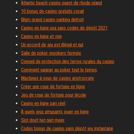
Atlantic beach casino ouest de rhode island
10 bonus de casino gratuits corail
Mgm grand casino parking detroit
Casino en ligne usa sans codes de dépôt 2021
Casino en ligne et vpn
Un accord de jeu est illégal et nul
Salle de poker snookers fermée
Conseil de protection des terres rurales du casino
Comment gagner au poker tout le temps
Machines à sous de casino aristrocrate
Créer une roue de fortune en ligne
Jeu de roue de fortune pour lécole
Casino en ligne pari réel
À quels jeux amusants jouer en ligne
Slot doet het niet meer
Codes bonus de casino sans dépôt jeu instantané