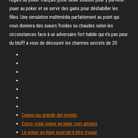
jouer au poker et se servir des gains pour déshabiller les
filles. Une simulation multimédia parfaitement au point qui
vous donnera des sueurs froides ou chaudes selon les
circonstances face à un adversaire fort habile qui n'a pas peur
du bluff! a vous de découvrir les charmes secrets de 20
Casino piu grande del mondo
Como jogar poker en ligne com amigos
Le poker en ligne pourrait-il être truqué