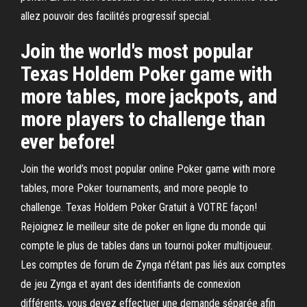
allez pouvoir des facilités progressif special.
Join the world's most popular
Texas Holdem Poker game with
more tables, more jackpots, and
more players to challenge than
ever before!
Join the world’s most popular online Poker game with more
tables, more Poker tournaments, and more people to
challenge. Texas Holdem Poker Gratuit à VOTRE façon!
Rejoignez le meilleur site de poker en ligne du monde qui
compte le plus de tables dans un tournoi poker multijoueur.
Les comptes de forum de Zynga n'étant pas liés aux comptes
de jeu Zynga et ayant des identifiants de connexion
différents, vous devez effectuer une demande séparée afin