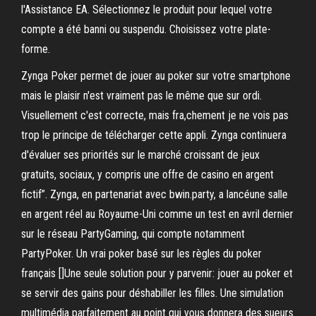
l'Assistance EA. Sélectionnez le produit pour lequel votre
compte a été banni ou suspendu. Choisissez votre plate-
forme.
Zynga Poker permet de jouer au poker sur votre smartphone
mais le plaisir n'est vraiment pas le même que sur ordi.
Visuellement c'est correcte, mais fra,chement je ne vois pas
trop le principe de télécharger cette appli. Zynga continuera
d'évaluer ses priorités sur le marché croissant de jeux
gratuits, sociaux, y compris une offre de casino en argent
fictif”. Zynga, en partenariat avec bwin.party, a lancéune salle
en argent réel au Royaume-Uni comme un test en avril dernier
sur le réseau PartyGaming, qui compte notamment
PartyPoker. Un vrai poker basé sur les règles du poker
français []Une seule solution pour y parvenir: jouer au poker et
se servir des gains pour déshabiller les filles. Une simulation
multimédia parfaitement au point qui vous donnera des sueurs