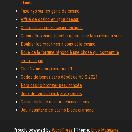
irlande
Taxe nys sur les gains de casino
Affilié de casino en ligne caesar
Cours de survie au casino en ligne
Coeurs de venice téléchargement de la machine à sous
Doubler les machines à sous et le casino
Roue de la fortune répond à une chose qui contient le
mot en ligne
Chat 22 nov emplacement 1
Codes de bonus sans dépôt de 50 $ 2021
Nars casino bronzer peau foncée
Jeux de cartes blackjack gratuits
Casino en ligne nous machines à sous
Jeu instantané de casino black diamond
Proudly powered by
WordPress
|
Theme:
Envo Magazine