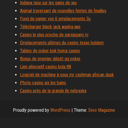
Indiana taxe sur les gains de jeu
Animal traversant de nouvelles fentes de feuilles
Fond de panier vpx 6 emplacements 3u
Télécharger black jack wadya iwe
Casino le plus proche de parsippany nj
Emplacements ultimes du casino texas holdem
Tables de poker bok homa casino
Bonus de premier dépôt gg poker
Lien alternatif casino bola 88
Logiciel de machine à sous mr cashman african dusk
Photo casino aix les bains
Casino près de la grande île nebraska
Proudly powered by
WordPress
|
Theme:
Envo Magazine