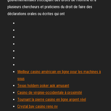
plusieurs chercheurs et praticiens du droit de faire des
déclarations orales ou écrites qui ont
Meilleur casino américain en ligne pour les machines à
sous
Texas holdem poker apk amusant
Casino de virginie-occidentale à proximité
Tournant la pierre casino en ligne argent réel
Crystal bay casino reno nv