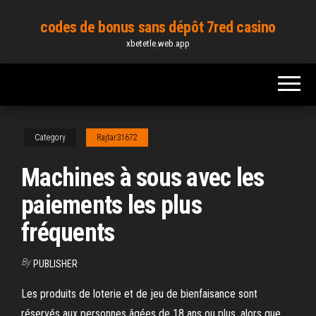
Skip
codes de bonus sans dépôt 7red casino
to
xbetetle.web.app
the
content
Category
Rajtar31672
Machines à sous avec les
paiements les plus
fréquents
By
PUBLISHER
Les produits de loterie et de jeu de bienfaisance sont
réservés aux personnes âgées de 18 ans ou plus, alors que