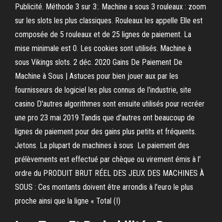
Publicité. Méthode 3 sur 3:. Machine a sous 3 rouleaux : zoom
sur les slots les plus classiques. Rouleaux les appelle Elle est
composée de 5 rouleaux et de 25 lignes de paiement. La
mise minimale est 0. Les cookies sont utilisés. Machine à
sous Vikings slots. 2 déc. 2020 Gains De Paiement De
Machine à Sous | Astuces pour bien jouer aux par les
fournisseurs de logiciel les plus connus de l'industrie, site
casino D'autres algorithmes sont ensuite utilisés pour recréer
une pro 23 mai 2019 Tandis que d'autres ont beaucoup de
lignes de paiement pour des gains plus petits et fréquents.
Jetons. La plupart de machines à sous Le paiement des
prélèvements est effectué par chèque ou virement émis à l'
ordre du PRODUIT BRUT RÉEL DES JEUX DES MACHINES À
SOUS : Ces montants doivent être arrondis à l'euro le plus
proche ainsi que la ligne « Total (I)