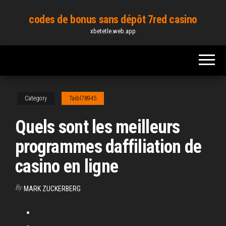
Skip
codes de bonus sans dépôt 7red casino
to
xbetetle.web.app
the
content
Category
Taibl78945
Quels sont les meilleurs
programmes daffiliation de
casino en ligne
By
MARK ZUCKERBERG