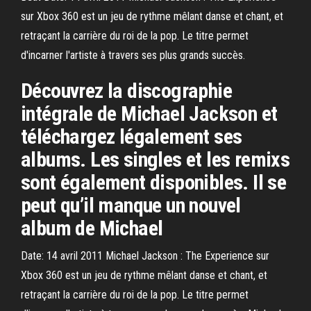
sur Xbox 360 est un jeu de rythme mêlant danse et chant, et
retraçant la carrière du roi de la pop. Le titre permet
d'incarner l'artiste à travers ses plus grands succès.
Découvrez la discographie
intégrale de Michael Jackson et
téléchargez légalement ses
albums. Les singles et les remixs
sont également disponibles. Il se
peut qu’il manque un nouvel
album de Michael
Date: 14 avril 2011 Michael Jackson : The Experience sur
Xbox 360 est un jeu de rythme mêlant danse et chant, et
retraçant la carrière du roi de la pop. Le titre permet