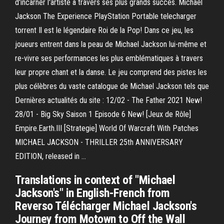
d'incarner l'artiste à travers ses plus grands succès. Michael
Jackson The Experience PlayStation Portable telecharger
torrent Il est le légendaire Roi de la Pop! Dans ce jeu, les
joueurs entrent dans la peau de Michael Jackson lui-même et
re-vivre ses performances les plus emblématiques à travers
leur propre chant et la danse. Le jeu comprend des pistes les
plus célèbres du vaste catalogue de Michael Jackson tels que
Dernières actualités du site : 12/02 - The Father 2021 New!
28/01 - Big Sky Saison 1 Episode 6 New! [Jeux de Rôle]
Empire.Earth.III [Strategie] World Of Warcraft With Patches
MICHAEL JACKSON - THRILLER 25th ANNIVERSARY
EDITION, released in …
Translations in context of "Michael
Jackson's" in English-French from
Reverso Télécharger Michael Jackson's
Journey from Motown to Off the Wall