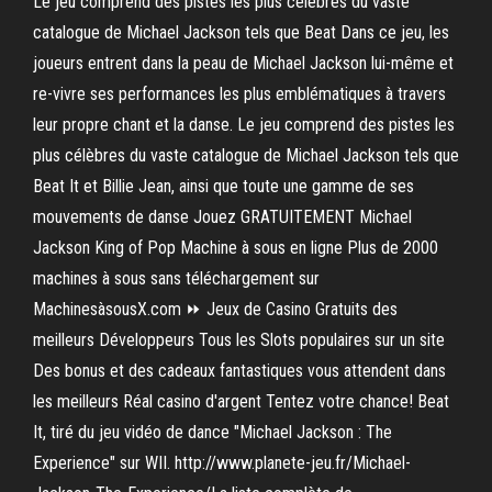
Le jeu comprend des pistes les plus célèbres du vaste
catalogue de Michael Jackson tels que Beat Dans ce jeu, les
joueurs entrent dans la peau de Michael Jackson lui-même et
re-vivre ses performances les plus emblématiques à travers
leur propre chant et la danse. Le jeu comprend des pistes les
plus célèbres du vaste catalogue de Michael Jackson tels que
Beat It et Billie Jean, ainsi que toute une gamme de ses
mouvements de danse Jouez GRATUITEMENT Michael
Jackson King of Pop Machine à sous en ligne Plus de 2000
machines à sous sans téléchargement sur
MachinesàsousX.com ⏩ Jeux de Casino Gratuits des
meilleurs Développeurs Tous les Slots populaires sur un site
Des bonus et des cadeaux fantastiques vous attendent dans
les meilleurs Réal casino d'argent Tentez votre chance! Beat
It, tiré du jeu vidéo de dance "Michael Jackson : The
Experience" sur WII. http://www.planete-jeu.fr/Michael-